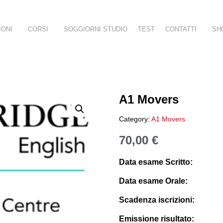
IONI
CORSI
SOGGIORNI STUDIO
TEST
CONTATTI
SH
A1 Movers
Category:
A1 Movers
70,00
€
Data esame Scritto:
Data esame Orale:
Scadenza iscrizioni:
Emissione risultato: