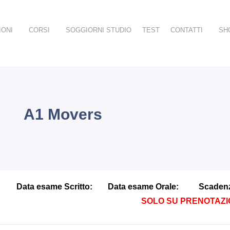
IONI
CORSI
SOGGIORNI STUDIO
TEST
CONTATTI
SH
A1 Movers
Data esame Scritto:
Data esame Orale:
Scadenza
SOLO SU PRENOTAZ